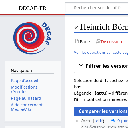
decaf-fr
« Heinrich Börn
Page
Discussion
Voir les opérations sur cette pa
Filtrer les versio
Navigation
Sélection du diff : cochez
Page d’accueil
bas.
Modifications
récentes
Légende :
(actu)
= différen
Page au hasard
m
= modification mineure.
Aide concernant
MediaWiki
actu
diff
9 jui
→
Börnstein, traducteu
9