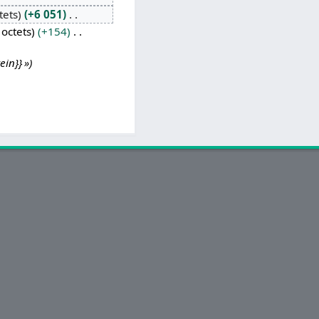
tets
+6 051
octets
+154
in}} »