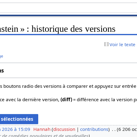
stein » : historique des versions
Voir le texte
ge
ns
 les boutons radio des versions à comparer et appuyez sur entrée
ce avec la dernière version,
(diff)
= différence avec la version 
n 2026 à 15:09
Hannah
discussion
contributions
6 206 oc
r de comédies populaires et de vaudevilles